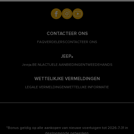
CONTACTEER ONS
FAQ
VERDELERS
CONTACTEER ONS
JEEP
®
Jeep
.BE.NL
ACTUELE AANBIEDINGEN
TWEEDEHANDS
®
WETTELIKJKE VERMELDINGEN
LEGALE VERMELDINGEN
WETTELIJKE INFORMATIE
*Bonus geldig op alle aankopen van nieuwe voertuigen tot 2026-7-31 in
deelnemende netwerken.