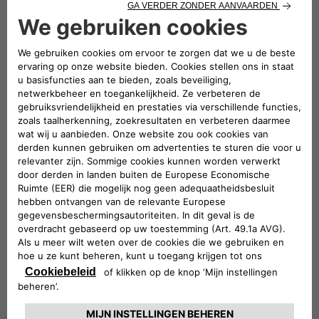
De overnamewaarde wordt geschat in euro incl. btw, op
basis van de marktprijs, recente transacties en
informatie die u gaf over de staat en opties van uw
wagen. Met deze informatie kunnen we u een
overnameaanbod doen (de geschatte waarde is louter
indicatief). Vervolgens word u gecontacteerd door een
Jeep
-verdeler die ook een expertise van uw wagen zal
®
uitvoeren om het aanbod te finaliseren.
BEREKEN MIJN OVERNAMEWAARDE