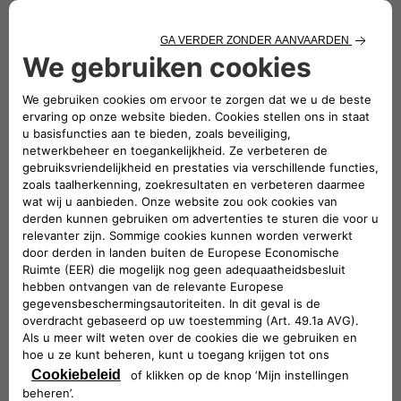
overname. De betaling is gegarandeerd, veilig en
verzekerd door een Jeep
-verdeler. De overnamewaarde
®
wordt geschat in euro's inclusief btw op basis van
marktobservaties, recente transacties en verstrekte
informatie over de staat van uw wagen. Deze elementen
stellen ons in staat uw een overnamewaarde aan te
bieden (waarde wordt alleen ter informatie verstrekt).
Let op, een fysieke expertise van uw voertuig zal
worden uitgevoerd door een Jeep
-dealer om het
®
voorstel af te ronden.